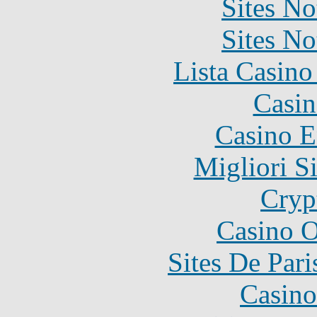
Sites N
Sites N
Lista Casin
Casin
Casino E
Migliori S
Cryp
Casino O
Sites De Pari
Casino