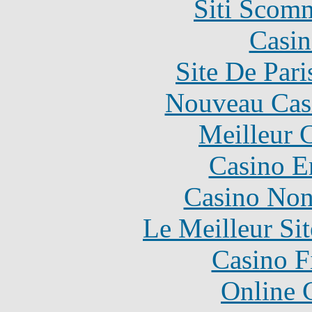
Siti Scom
Casin
Site De Par
Nouveau Cas
Meilleur 
Casino E
Casino Non
Le Meilleur Si
Casino F
Online 