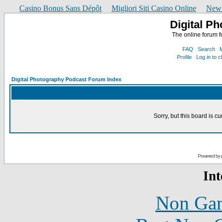
Casino Bonus Sans Dépôt
Migliori Siti Casino Online
New 
Digital P
The online forum f
FAQ
Search
M
Profile
Log in to 
Digital Photography Podcast Forum Index
Sorry, but this board is cu
Powered by
Int
Non Gam