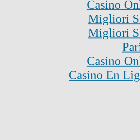
Casino O
Migliori S
Migliori S
Par
Casino O
Casino En Lig