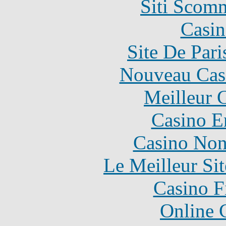
Siti Scom
Casin
Site De Par
Nouveau Cas
Meilleur 
Casino E
Casino Non
Le Meilleur Si
Casino F
Online 