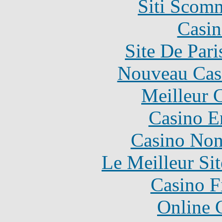
Siti Scom
Casin
Site De Par
Nouveau Cas
Meilleur 
Casino E
Casino Non
Le Meilleur Si
Casino F
Online 