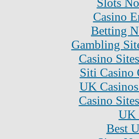
Slots N
Casino E
Betting 
Gambling Sit
Casino Site
Siti Casino
UK Casinos
Casino Site
UK 
Best U