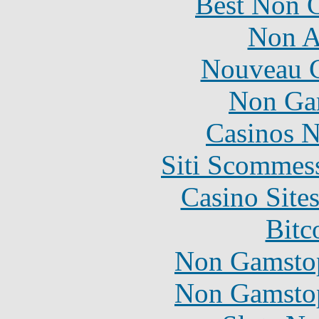
Best Non 
Non A
Nouveau C
Non Ga
Casinos 
Siti Scommes
Casino Site
Bitc
Non Gamstop
Non Gamstop