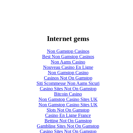
Internet gems
Non Gamstop Casinos
Best Non Gamstop Casinos
Non Aams Casino
Nouveau Casino En Ligne
Non Gamstop Casino
Casinos Not On Gamstop
Siti Scommesse Non Aams Sicuri
Casino Sites Not On Gamstop
Bitcoin Casino
Non Gamstop Casino Sites UK
Non Gamstop Casino Sites UK
Slots Not On Gamstop
Casino En Ligne France
Betting Not On Gamstop
Gambling Sites Not On Gamstop
Casino Sites Not On Gamstop