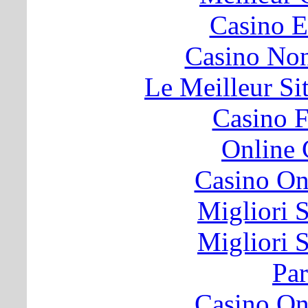
Casino E
Casino Non
Le Meilleur Si
Casino F
Online 
Casino O
Migliori S
Migliori S
Par
Casino O