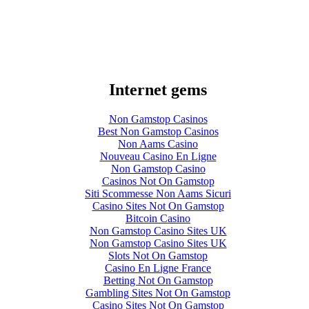
Internet gems
Non Gamstop Casinos
Best Non Gamstop Casinos
Non Aams Casino
Nouveau Casino En Ligne
Non Gamstop Casino
Casinos Not On Gamstop
Siti Scommesse Non Aams Sicuri
Casino Sites Not On Gamstop
Bitcoin Casino
Non Gamstop Casino Sites UK
Non Gamstop Casino Sites UK
Slots Not On Gamstop
Casino En Ligne France
Betting Not On Gamstop
Gambling Sites Not On Gamstop
Casino Sites Not On Gamstop