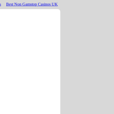
s
Best Non Gamstop Casinos UK